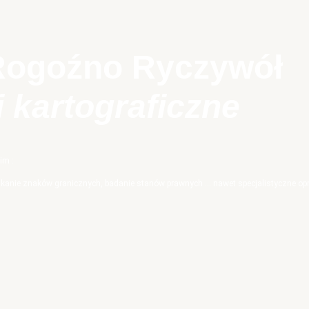
Rogoźno Ryczywół
i
kart
ograficzne
im :
szukanie znaków granicznych, badanie stanów prawnych … nawet specjalistyczne op