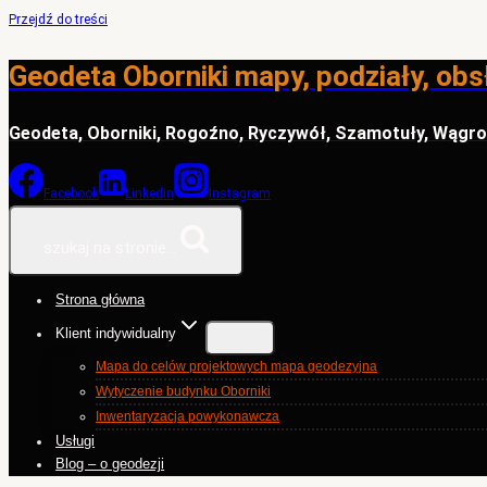
Przejdź do treści
Geodeta Oborniki mapy, podziały, obs
Geodeta, Oborniki, Rogoźno, Ryczywół, Szamotuły, Wągr
Facebook
Linkedin
Instagram
szukaj na stronie...
Strona główna
Klient indywidualny
Mapa do celów projektowych mapa geodezyjna
Wytyczenie budynku Oborniki
Inwentaryzacja powykonawcza
Usługi
Blog – o geodezji